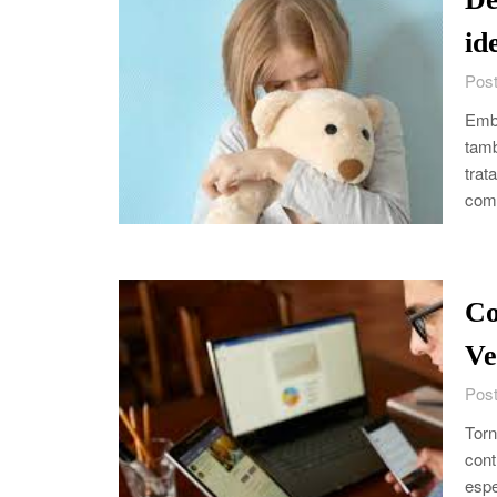
id
Post
Embo
tamb
trat
com
Co
Ve
Post
Torn
cont
espe