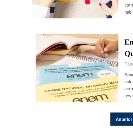
estr
habi
En
Qu
Post
Apes
cale
será
nov
Paginação
Anterior
de