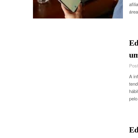
afil
áre
Ed
um
Post
A in
tend
hábi
pel
Ed