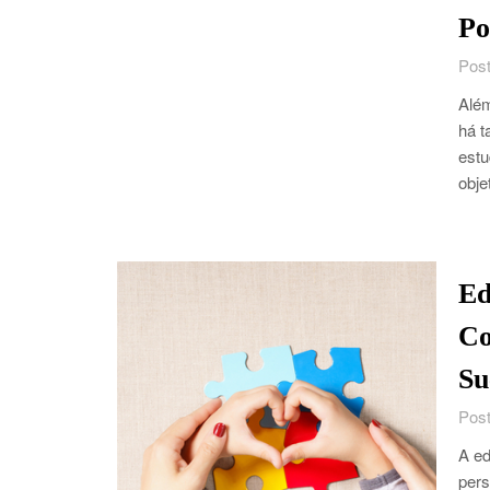
Po
Post
Além
há t
estu
obje
Ed
Co
Su
Post
A ed
pers