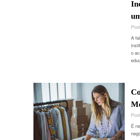
In
um
Post
A fa
inst
o ac
educ
Co
Me
Post
É ne
nego