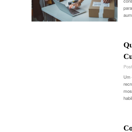
cons
para
aum
Qu
Cu
Post
Um 
recr
most
habi
Co